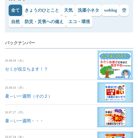
全て
きょうのひとこと
天気
洗濯小ネタ
weblog
空
自然
防災・災害への備え
エコ・環境
バックナンバー
26.08.04（火）
セミが役立ちます！？
26.08.03（月）
暑～い一週間（その２）
26.07.27（月）
暑～い一週間・・・
26.07.24（金）