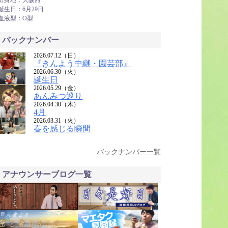
出身地：大阪府
誕生日：6月29日
血液型：O型
バックナンバー
2026.07.12（日）
『きんよう中継・園芸部』
2026.06.30（火）
誕生日
2026.05.29（金）
あんみつ巡り
2026.04.30（木）
4月
2026.03.31（火）
春を感じる瞬間
バックナンバー一覧
アナウンサーブログ一覧