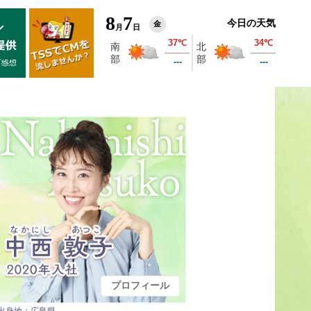
8
7
今日の天気
金
月
日
プロフィール