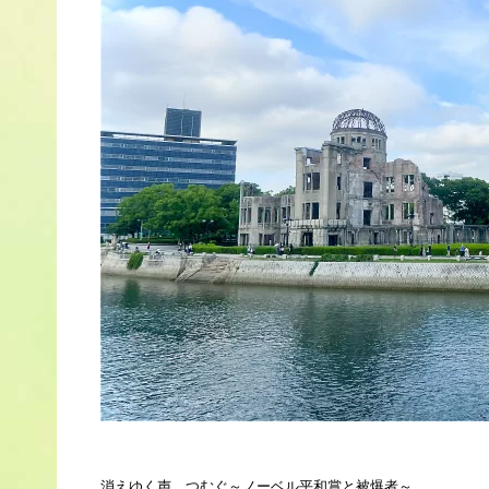
消えゆく声、つむぐ～ノーベル平和賞と被爆者～