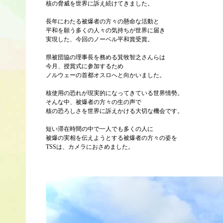
核の脅威を世界に訴え続けてきました。
長年にわたる被爆者の方々の懸命な活動と
平和を願う多くの人々の気持ちが世界に届き
実現した、今回のノーベル平和賞受賞。
県被団協の理事長を務める箕牧智之さんらは
今月、授賞式に参加するため
ノルウェーの首都オスロへと向かいました。
核使用の恐れが現実的になってきている世界情勢。
そんな中、被爆者の方々の生の声で
核の恐ろしさを世界に訴えかける大切な機会です。
短い滞在時間の中で一人でも多くの人に
被爆の実相を伝えようとする被爆者の方々の姿を
TSSは、カメラにおさめました。