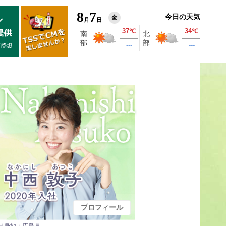
8
7
今日の天気
金
月
日
プロフィール