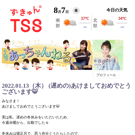
8
7
今日の天気
金
月
日
プロフィール
2022.01.13（木） (遅めの)あけましておめでとう
ございます🐯
みなさま！
あけましておめでとうございます🐯
実は私、遅めの冬休みをいただいたため、
今週水曜から、出勤でした☺
冬休みは寝正月で、思う存分ぐうたらしたので、