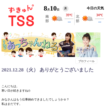
8
10
今日の天気
月
月
日
プロフィール
2021.12.28（火） ありがとうございました
こんにちは。
寒い日が続きますね⛄
みなさんはもう仕事納めできましたでしょうか☺？
私はまだです。