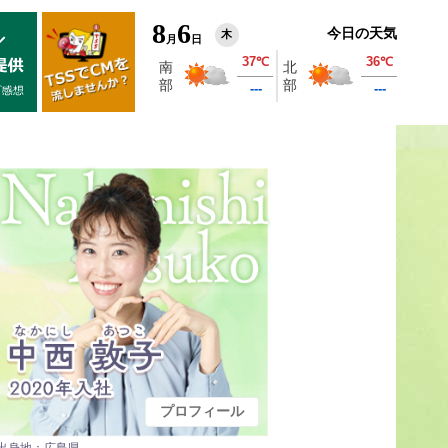
8
6
今日の天気
木
月
日
プロフィール