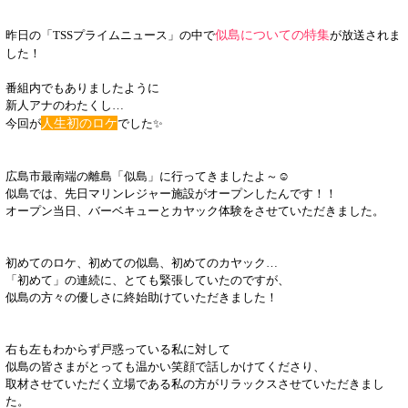
似島についての特集
昨日の「TSSプライムニュース」の中で
が放送されま
した！
番組内でもありましたように
新人アナのわたくし…
人生初のロケ
今回が
でした✨
広島市最南端の離島「似島」に行ってきましたよ～☺
似島では、先日マリンレジャー施設がオープンしたんです！！
オープン当日、バーベキューとカヤック体験をさせていただきました。
初めてのロケ、初めての似島、初めてのカヤック…
「初めて」の連続に、とても緊張していたのですが、
似島の方々の優しさに終始助けていただきました！
右も左もわからず戸惑っている私に対して
似島の皆さまがとっても温かい笑顔で話しかけてくださり、
取材させていただく立場である私の方がリラックスさせていただきまし
た。