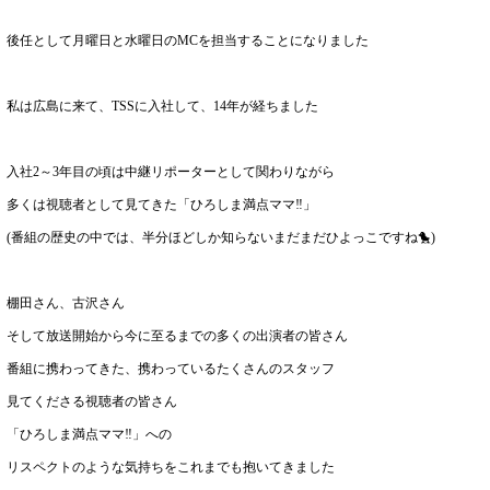
後任として月曜日と水曜日のMCを担当することになりました
私は広島に来て、TSSに入社して、14年が経ちました
入社2～3年目の頃は中継リポーターとして関わりながら
多くは視聴者として見てきた「ひろしま満点ママ‼」
(番組の歴史の中では、半分ほどしか知らないまだまだひよっこですね🐤)
棚田さん、古沢さん
そして放送開始から今に至るまでの多くの出演者の皆さん
番組に携わってきた、携わっているたくさんのスタッフ
見てくださる視聴者の皆さん
「ひろしま満点ママ‼」への
リスペクトのような気持ちをこれまでも抱いてきました