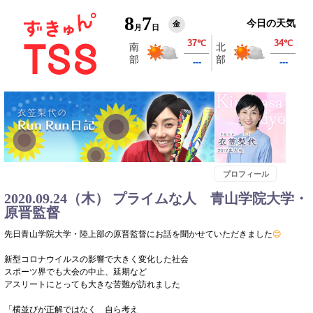
8
7
今日の天気
金
月
日
プロフィール
2020.09.24（木） プライムな人 青山学院大学・
原晋監督
先日青山学院大学・陸上部の原晋監督にお話を聞かせていただきました
😊
新型コロナウイルスの影響で大きく変化した社会
スポーツ界でも大会の中止、延期など
アスリートにとっても大きな苦難が訪れました
「横並びが正解ではなく 自ら考え