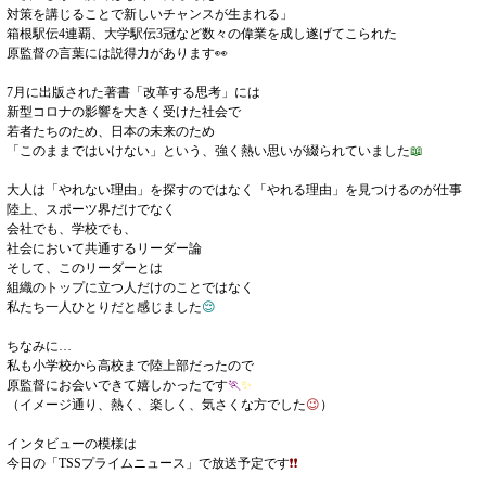
対策を講じることで新しいチャンスが生まれる」
箱根駅伝4連覇、大学駅伝3冠など数々の偉業を成し遂げてこられた
原監督の言葉には説得力があります👀
7月に出版された著書「改革する思考」には
新型コロナの影響を大きく受けた社会で
若者たちのため、日本の未来のため
「このままではいけない」という、強く熱い思いが綴られていました
📖
大人は「やれない理由」を探すのではなく「やれる理由」を見つけるのが仕事
陸上、スポーツ界だけでなく
会社でも、学校でも、
社会において共通するリーダー論
そして、このリーダーとは
組織のトップに立つ人だけのことではなく
私たち一人ひとりだと感じました
😌
ちなみに…
私も小学校から高校まで陸上部だったので
原監督にお会いできて嬉しかったです
🏃
✨
（イメージ通り、熱く、楽しく、気さくな方でした
😉
）
インタビューの模様は
今日の「TSSプライムニュース」で放送予定です
❗❗