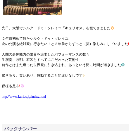
先日、大阪でシルク・ドゥ・ソレイユ「キュリオス」を観てきました
😄
２年前初めて観たシルク・ドゥ・ソレイユ
次の公演も絶対観に行きたい！と２年前からずっと（笑）楽しみにしていました
❗
人間の身体能力の限界を追求したパフォーマンスの数々
生演奏、照明、衣装とすべてにこだわった芸術性
前作とはまた違った世界観に引き込まれ、あっという間に時間が過ぎました
😊
驚きあり、笑いあり、感動すること間違いなしです
✨
皆様も是非
❗
😆
http://www.kurios.jp/index.html
バックナンバー