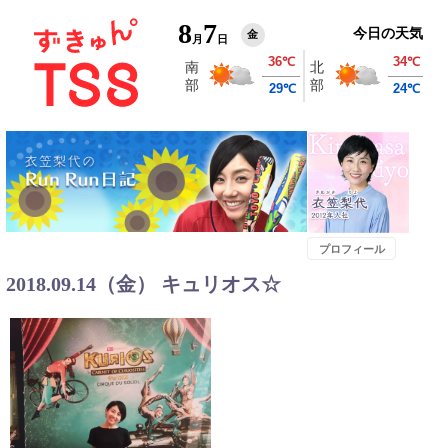
8
7
今日の天気
金
月
日
プロフィール
2018.09.14（金） キュリオス☆