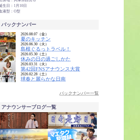
出身地：兵庫県西宮市
誕生日：1月10日
血液型：O型
バックナンバー
2026.08.07（金）
夏のキッチン
2026.06.30（火）
島根ぐるっトラベル！
2026.05.30（土）
休みの日の過ごしかた
2026.03.31（火）
第42回FNSアナウンス大賞
2026.02.28（土）
球春と麗らかな日南
バックナンバー一覧
アナウンサーブログ一覧