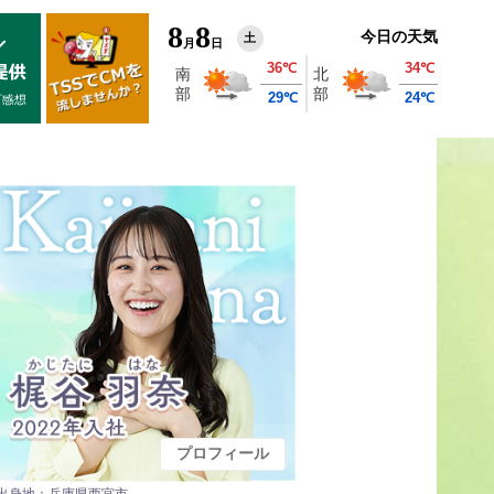
8
8
今日の天気
土
月
日
プロフィール