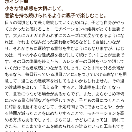
ポイント❸
小さな達成感を大切にして、
意欲を持ち続けられるように親子で楽しむこと。
日々の習慣として長く継続していくためには、子ども自身がやっ
てよかったと感じること、モチベーションの維持がとても重要で
す。大人にガミガミ言われずにスムーズに支度ができるようにな
れば、それまで悩みだった忘れ物が減るなどして自信につなが
り、それがさらに継続する意欲を生むようにもなりますが、はじ
めは、日々の小さな達成感を喜びにして続けていくことが重要で
す。その日の準備を終えたら、カレンダーの日付をペンで消して
いくだけでも達成感につながるでしょう。ひと手間かける余裕が
あるなら、毎日行っている項目ごとに○をつけていける表などを用
意して、週ごとの達成率を出してもよいかもしれません。その週
の達成率を出して「見える化」すると、達成率を上げたくなっ
て、意欲につながる場合があるからです。また、あらかじめ準備
にかかる目安時間などを把握しておき、子どもの目につくところ
に時計を用意するなどして、予定時間までにできたことや、かか
る時間が減ったことをほめたりすることで、モチベーションを高
める方法もあるでしょう。さらには、子どもによっては、慣れて
きたら、どこまでタイムを縮められるか計るといった工夫もでき