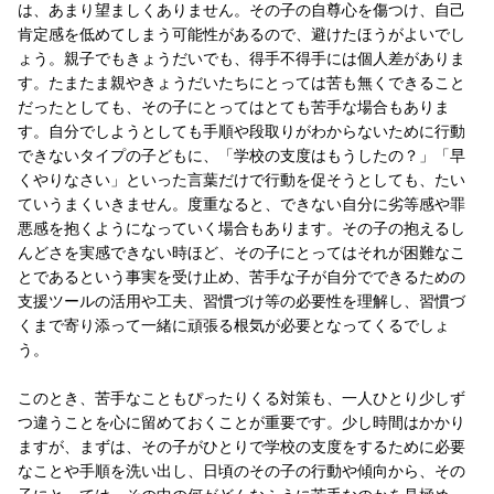
は、あまり望ましくありません。その子の自尊心を傷つけ、自己
肯定感を低めてしまう可能性があるので、避けたほうがよいでし
ょう。親子でもきょうだいでも、得手不得手には個人差がありま
す。たまたま親やきょうだいたちにとっては苦も無くできること
だったとしても、その子にとってはとても苦手な場合もありま
す。自分でしようとしても手順や段取りがわからないために行動
できないタイプの子どもに、「学校の支度はもうしたの？」「早
くやりなさい」といった言葉だけで行動を促そうとしても、たい
ていうまくいきません。度重なると、できない自分に劣等感や罪
悪感を抱くようになっていく場合もあります。その子の抱えるし
んどさを実感できない時ほど、その子にとってはそれが困難なこ
とであるという事実を受け止め、苦手な子が自分でできるための
支援ツールの活用や工夫、習慣づけ等の必要性を理解し、習慣づ
くまで寄り添って一緒に頑張る根気が必要となってくるでしょ
う。
このとき、苦手なこともぴったりくる対策も、一人ひとり少しず
つ違うことを心に留めておくことが重要です。少し時間はかかり
ますが、まずは、その子がひとりで学校の支度をするために必要
なことや手順を洗い出し、日頃のその子の行動や傾向から、その