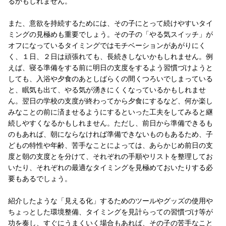
るかもしれません。
また、意欲を持続するためには、その子にとって続けやすいタイ
ミングの見極めも重要でしょう。その子の「やる気スイッチ」が
オフになっているタイミングではモチベーションがあがりにく
く、１日、２日は頑張れても、長続きしないかもしれません。例
えば、寝る準備をする前に明日の支度をするよう習慣づけようと
しても、入浴や夕食のあとしばらくの間くつろいでしまっている
と、眠気も出て、やる気が湧きにくくなっているかもしれませ
ん。翌日の学校の支度が終わってから夕食にするなど、何か楽し
みなことの前に済ませるようにするといった工夫をしてみると継
続しやすくなるかもしれません。ただし、前日から準備できるも
のもあれば、朝にならなければ準備できないものもあるため、子
どもの特性や年齢、苦手なことによっては、あらかじめ前日の支
度と朝の支度とを分けて、それぞれの手順やリストを整理してお
いたり、それぞれの最適なタイミングを見極めておいたりする必
要もあるでしょう。
紹介したような「見える化」するためのツールやグッズの使用や
ちょっとした環境整備、タイミングを見計らっての習慣づけ等が
功を奏し、すぐにうまくいく場合もあれば、その子の苦手なこと