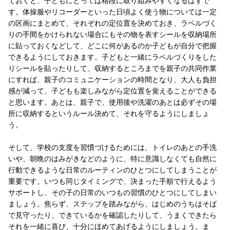
ておくと、子どもにとっては格段に取り組みやすくなるはずで
す。体操服やリコーダーといった日頃よく使う物については一定
の区画にまとめて、それぞれの定位置を決めておき、ラベルづく
りの手間をかけられない場合にもその物を表すシールを収納場所
に貼っておくなどして、どこに何があるのか子どもが自分で把握
できるようにしておきます。子どもと一緒にラベルづくりをした
りシールを貼ったりして、収納するところまでを親子の共同作業
にすれば、親子のコミュニケーションの時間となり、大人も負担
感が減って、子どもも楽しみながら定位置を覚えることができる
と思います。あとは、親子で、使用後や洗濯のあとは必ずその場
所に収納するというルール決めて、それを守るようにしましょ
う。
そして、学校の支度を習慣づけるためには、トイレのあとの手洗
いや、朝晩のはみがきなどのように、特に意識しなくても自然に
行動できるような日常のルーティンのひとつにしてしまうことが
重要です。いつも同じタイミングで、決まった手順で行えるよう
サポートし、その子の日常のいつもの習慣のひとつにしてしまい
ましょう。焦らず、ステップを踏みながら、はじめのうちはそば
で見守ったり、できているかを確認したりして、うまくできたら
それを一緒に喜び、十分にほめてあげるようにしましょう。ま