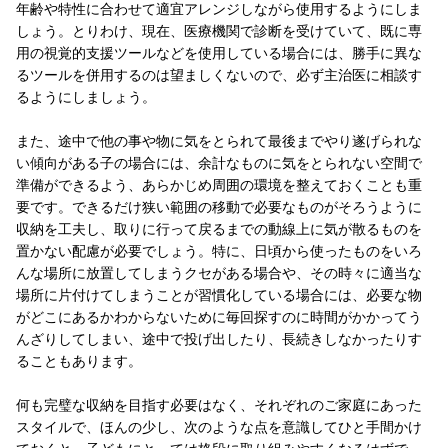
年齢や特性に合わせて適宜アレンジしながら使用するようにしま
しょう。とりわけ、現在、医療機関で診断を受けていて、既に専
用の視覚的支援ツールなどを使用している場合には、勝手に異な
るツールを併用するのは望ましくないので、必ず主治医に相談す
るようにしましょう。
また、途中で他の事や物に気をとられて最後までやり遂げられな
い傾向がある子の場合には、余計なものに気をとられない空間で
準備ができるよう、あらかじめ周囲の環境を整えておくことも重
要です。できるだけ狭い範囲の移動で必要なものがそろうように
収納を工夫し、取りに行って戻るまでの動線上に気が散るものを
置かない配慮が必要でしょう。特に、日頃から使ったものをいろ
んな場所に放置してしまうクセがある場合や、その時々に適当な
場所に片付けてしまうことが習慣化している場合には、必要な物
がどこにあるかわからないために毎回探すのに時間がかかってう
んざりしてしまい、途中で投げ出したり、長続きしなかったりす
ることもあります。
何も完璧な収納を目指す必要はなく、それぞれのご家庭にあった
スタイルで、ほんの少し、次のような点を意識してひと手間かけ