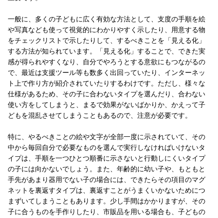
一般に、多くの子どもに広く有効な方法として、支度の手順を絵
や写真なども使って視覚的にわかりやすく示したり、用意する物
をチェックリストで示したりして、するべきことを「見える化」
する方法が知られています。「見える化」することで、できた実
感が得られやすくなり、自分でやろうとする意欲にもつながるの
で、最近は支援ツール等も数多く出回っていたり、インターネッ
ト上で作り方が紹介されていたりするわけです。ただし、様々な
仕様があるため、その子に合わないタイプを選んだり、合わない
使い方をしてしまうと、まるで効果がないばかりか、かえって子
どもを混乱させてしまうこともあるので、注意が必要です。
特に、やるべきことの絵や文字が全部一度に示されていて、その
中から毎回自分で必要なものを選んで実行しなければいけないタ
イプは、手順を一つひとつ順番に示さないと行動しにくいタイプ
の子には向かないでしょう。また、年齢的に幼い子や、もともと
手先があまり器用でない子の場合には、できたらその項目のマグ
ネットを裏返すタイプは、裏返すことがうまくいかないためにつ
まずいてしまうこともあります。少し手間はかかりますが、その
子に合うものを手作りしたり、市販品を用いる場合も、子どもの