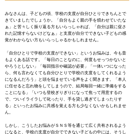
みなさんは、子どもの頃、学校の支度が自分ひとりできちんとで
きていましたでしょうか。「自分もよく親の手を煩わせていたな
ぁ」と苦々しく振り返る方もいらっしゃれば、「自分は親に促さ
れた記憶すらないけどなぁ」と支度が自分でできない子どもの感
覚がわからない方もいらっしゃるかもしれません。
「自分ひとりで学校の支度ができない」というお悩みは、今も昔
もよくある話です。「毎日のことなのに、何度もせっつかないと
やろうとしない」「毎回指示や確認が必要」「一体いつになった
ら、何も言わなくても自分ひとりで学校の支度をしてくれるよう
になるんだろう」と頭を悩ませている声をよく聞きます。「本人
に任せると忘れ物をしてしまうので、結局毎回一緒に準備をする
ことになる」「いつも登校ぎりぎりになって焦って用意するの
で、ついイライラして叱ったり、手を貸し過ぎてしまったりす
る」といったお悩みに共感を覚える方も少なくないかもしれませ
ん。
しかし、こうしたお悩みがＳＮＳ等を通じて広く共有されるよう
になると、学校の支度が自分でできない子どもの中には、そうし