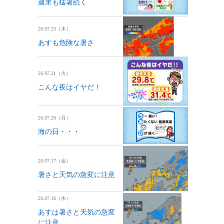
週末も猛暑続く
26.07.23（木）
あすも危険な暑さ
26.07.21（火）
こんな夜はイヤだ！
26.07.20（月）
海の日・・・
26.07.17（金）
暑さと天気の急変に注意
26.07.16（木）
あすは暑さと天気の急変
に注意