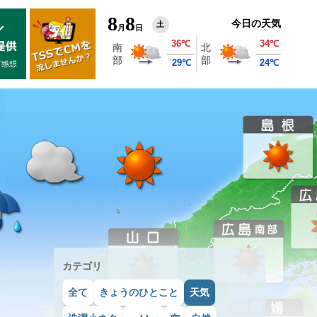
8
8
今日の天気
土
月
日
カテゴリ
全て
きょうのひとこと
天気