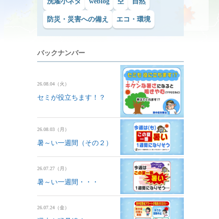
洗濯小ネタ
weblog
空
自然
防災・災害への備え
エコ・環境
バックナンバー
26.08.04（火）
セミが役立ちます！？
26.08.03（月）
暑～い一週間（その２）
26.07.27（月）
暑～い一週間・・・
26.07.24（金）