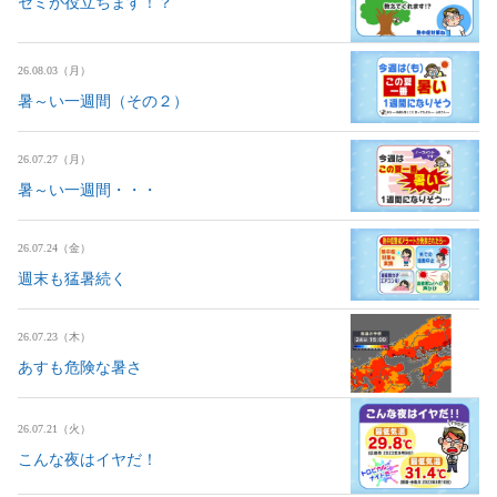
セミが役立ちます！？
26.08.03（月）
暑～い一週間（その２）
26.07.27（月）
暑～い一週間・・・
26.07.24（金）
週末も猛暑続く
26.07.23（木）
あすも危険な暑さ
26.07.21（火）
こんな夜はイヤだ！