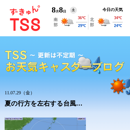
8
8
今日の天気
土
月
日
11.07.29（金）
夏の行方を左右する台風…