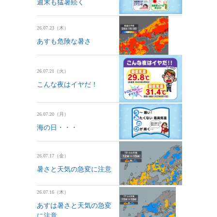
週末も猛暑続く
26.07.23（木）
あすも危険な暑さ
26.07.21（火）
こんな夜はイヤだ！
26.07.20（月）
海の日・・・
26.07.17（金）
暑さと天気の急変に注意
26.07.16（木）
あすは暑さと天気の急変
に注意