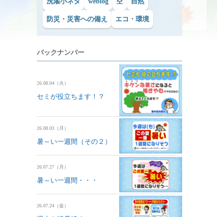
洗濯小ネタ
weblog
空
自然
防災・災害への備え
エコ・環境
バックナンバー
26.08.04（火）
セミが役立ちます！？
26.08.03（月）
暑～い一週間（その２）
26.07.27（月）
暑～い一週間・・・
26.07.24（金）