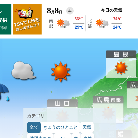
8
8
今日の天気
土
月
日
カテゴリ
全て
きょうのひとこと
天気