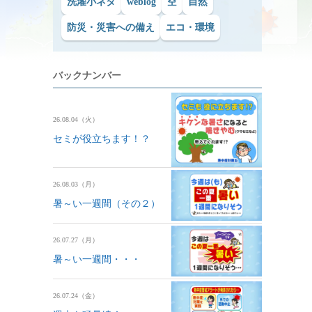
洗濯小ネタ
weblog
空
自然
防災・災害への備え
エコ・環境
バックナンバー
26.08.04（火）
セミが役立ちます！？
26.08.03（月）
暑～い一週間（その２）
26.07.27（月）
暑～い一週間・・・
26.07.24（金）