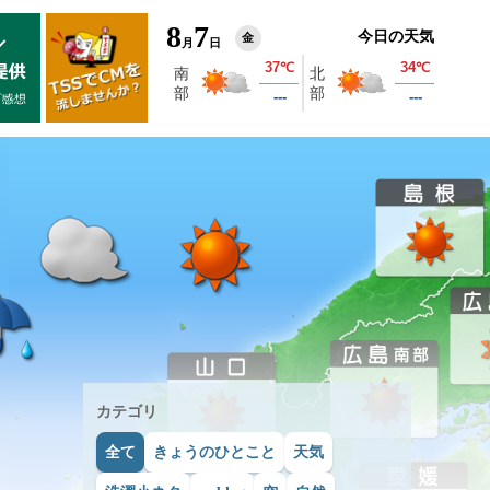
8
7
今日の天気
金
月
日
カテゴリ
全て
きょうのひとこと
天気