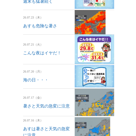
週末も猛暑続く
26.07.23（木）
あすも危険な暑さ
26.07.21（火）
こんな夜はイヤだ！
26.07.20（月）
海の日・・・
26.07.17（金）
暑さと天気の急変に注意
26.07.16（木）
あすは暑さと天気の急変
に注意