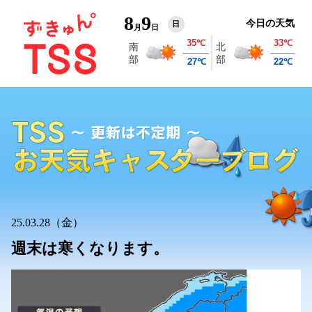
8
9
今日の天気
日
月
日
25.03.28（金）
週末は寒くなります。