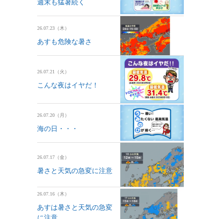
週末も猛暑続く
26.07.23（木）
あすも危険な暑さ
26.07.21（火）
こんな夜はイヤだ！
26.07.20（月）
海の日・・・
26.07.17（金）
暑さと天気の急変に注意
26.07.16（木）
あすは暑さと天気の急変
に注意