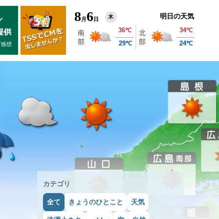
8
6
明日の天気
木
月
日
カテゴリ
全て
きょうのひとこと
天気