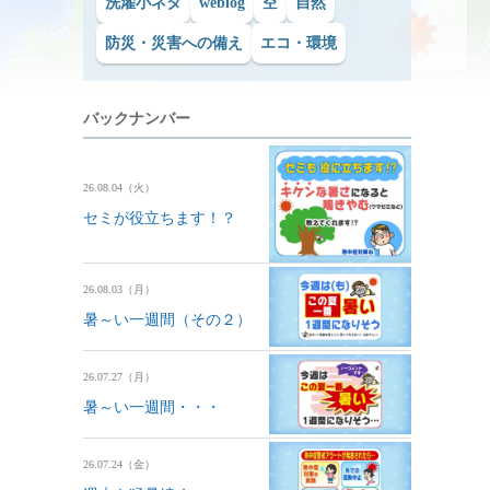
洗濯小ネタ
weblog
空
自然
防災・災害への備え
エコ・環境
バックナンバー
26.08.04（火）
セミが役立ちます！？
26.08.03（月）
暑～い一週間（その２）
26.07.27（月）
暑～い一週間・・・
26.07.24（金）