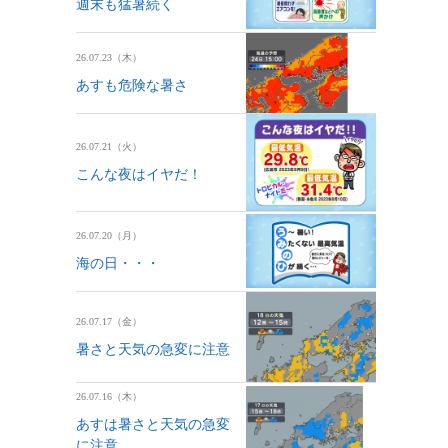
週末も猛暑続く
26.07.23（木）
あすも危険な暑さ
26.07.21（火）
こんな夜はイヤだ！
26.07.20（月）
海の日・・・
26.07.17（金）
暑さと天気の急変に注意
26.07.16（木）
あすは暑さと天気の急変
に注意