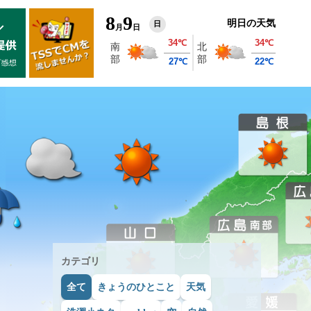
8
9
明日の天気
日
月
日
カテゴリ
全て
きょうのひとこと
天気