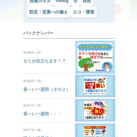
洗濯小ネタ
weblog
空
自然
防災・災害への備え
エコ・環境
バックナンバー
26.08.04（火）
セミが役立ちます！？
26.08.03（月）
暑～い一週間（その２）
26.07.27（月）
暑～い一週間・・・
26.07.24（金）