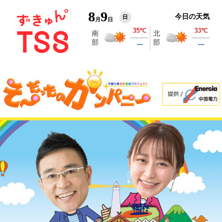
8
9
今日の天気
日
月
日