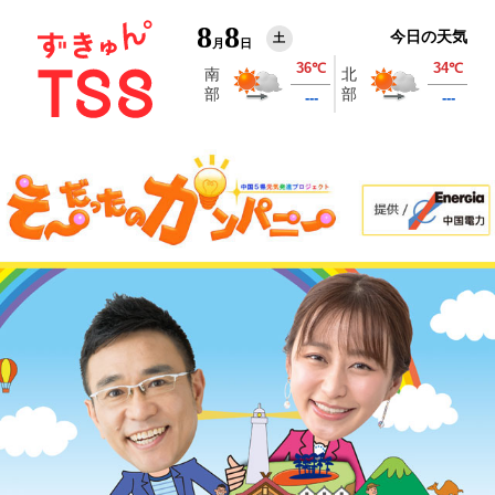
8
8
今日の天気
土
月
日