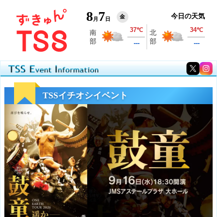
8
7
今日の天気
金
月
日
TSSイチオシイベント