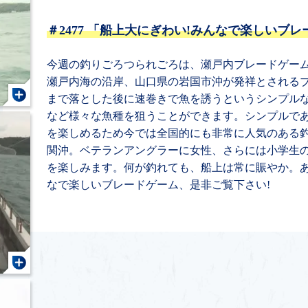
＃2477
「船上大にぎわい!みんなで楽しいブレ
今週の釣りごろつられごろは、瀬戸内ブレードゲー
瀬戸内海の沿岸、山口県の岩国市沖が発祥とされる
まで落とした後に速巻きで魚を誘うというシンプル
など様々な魚種を狙うことができます。シンプルで
を楽しめるため今では全国的にも非常に人気のある
関沖。ベテランアングラーに女性、さらには小学生
を楽しみます。何が釣れても、船上は常に賑やか。あ
なで楽しいブレードゲーム、是非ご覧下さい!