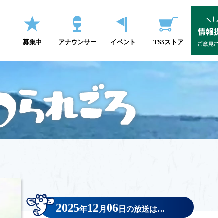
募集中
アナウンサー
イベント
TSSストア
2025
12
06
年
月
日の放送は…