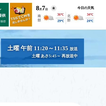
8
7
今日の天気
金
月
日
土曜 午前 11:20～11:35
放送
土曜 あさ5:45～ 再放送中