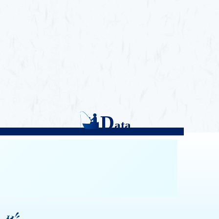
D
ata