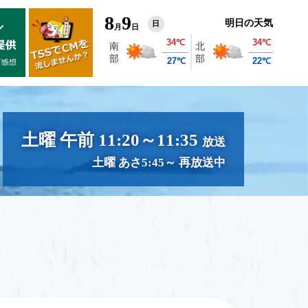
8
9
明日の天気
日
月
日
土曜 午前 11:20～11:35
放送
土曜 あさ5:45～ 再放送中