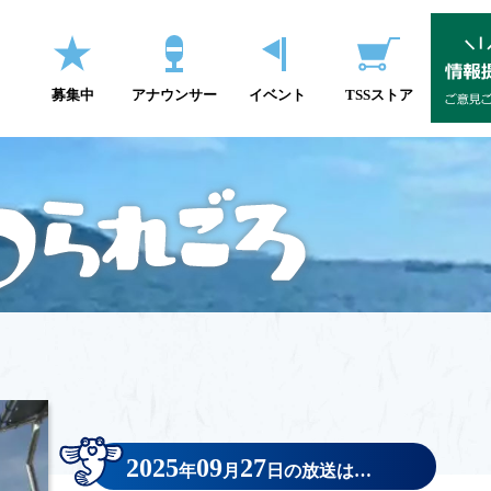
募集中
アナウンサー
イベント
TSSストア
2025
09
27
年
月
日の放送は…