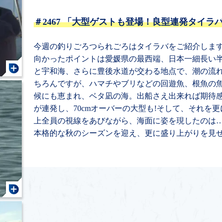
＃2467
「大型ゲストも登場！良型連発タイラ
今週の釣りごろつられごろはタイラバをご紹介しま
向かったポイントは愛媛県の最西端、日本一細長い
と宇和海、さらに豊後水道が交わる地点で、潮の流
ちろんですが、ハマチやブリなどの回遊魚、根魚の
候にも恵まれ、ベタ凪の海。出船さえ出来れば期待
が連発し、70cmオーバーの大型も!そして、それを
上全員の視線をあびながら、海面に姿を現したのは…
本格的な秋のシーズンを迎え、更に盛り上がりを見せ