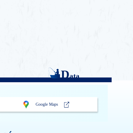
D
ata
Google Maps