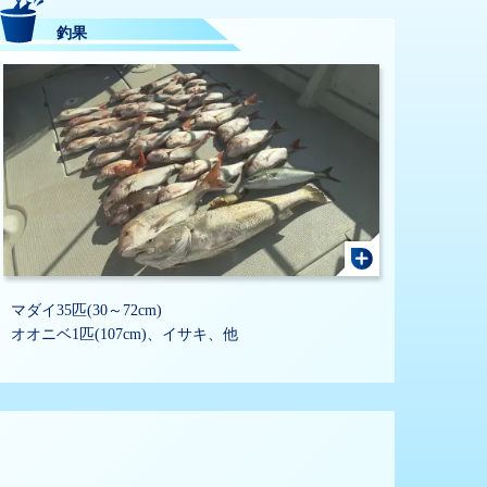
釣果
マダイ35匹(30～72cm)
オオニベ1匹(107cm)、イサキ、他