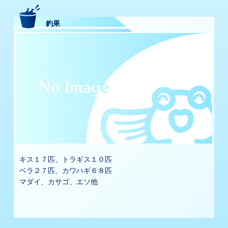
釣果
キス１７匹、トラギス１０匹
ベラ２７匹、カワハギ６８匹
マダイ、カサゴ、エソ他