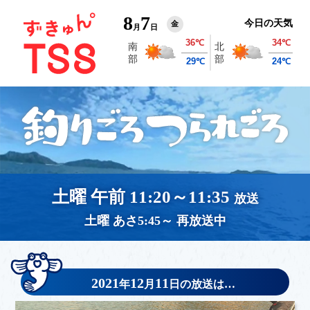
8
7
今日の天気
金
月
日
土曜 午前 11:20～11:35
放送
土曜 あさ5:45～ 再放送中
2021
12
11
年
月
日の放送は…