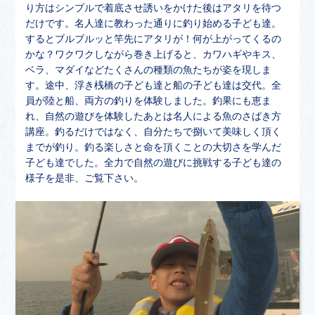
り方はシンプルで着底させ誘いをかけた後はアタリを待つ
だけです。名人達に教わった通りに釣り始める子ども達。
するとブルブルッと竿先にアタリが！何が上がってくるの
かな？ワクワクしながら巻き上げると、カワハギやキス、
ベラ、マダイなどたくさんの種類の魚たちが姿を現しま
す。途中、浮き桟橋の子ども達と船の子ども達は交代。全
員が陸と船、両方の釣りを体験しました。釣果にも恵ま
れ、自然の遊びを体験したあとは名人による魚のさばき方
講座。釣るだけではなく、自分たちで捌いて美味しく頂く
までが釣り。釣る楽しさと命を頂くことの大切さを学んだ
子ども達でした。全力で自然の遊びに挑戦する子ども達の
様子を是非、ご覧下さい。