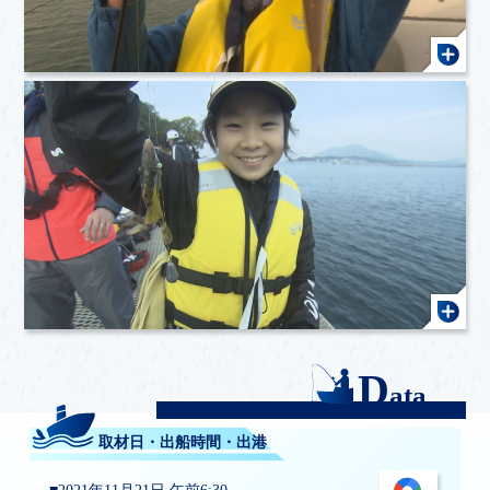
D
ata
取材日・出船時間・出港