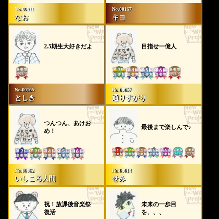
No.00011
No.00167
なお
キヨ
2.5期生大好きだよ
目指せ一億人
No.00165
No.00057
としき
通りすがり
つんつん、あけお
最後まで楽しんで♪
め！
No.00062
No.00014
いしころ人間
せみ
祝！放課後音楽祭
未来の一歩目
復活
を、、、