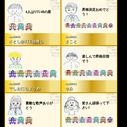
等はご遠慮くださいますようお願い致します。
昇格決定おめでと
●公演には撮影カメラが入り、映り込む可能性がございま
4人はSTU48の星
う！
す。あらかじめご了承ください。
●無断で「放課後音楽祭」のロゴやアーティストの画像・肖
像を使用したグッズを製作したり、販売や配布をしたりす
No.00038
No.00024
る行為は禁止させていただきます。
さとし@STU48推し
まこと
●万が一公演中に体調が悪くなったり怪我をしたりした際
は、後方や空いている場所へご移動下さい。周りの方もご
楽しんで昇格目指
そう
配慮をお願い致します。ご自身や周りの方で体調の悪いお
客様を見つけた場合は、お近くのスタッフへお申し付けく
ださい。
●周囲への配慮と思いやりを持って安全に、放課後音楽祭の
No.00087
No.00014
でしおにちょうめ
せみ
雰囲気をお楽しみください。
尚、注意事項に反する行為が多数見受けられた場合や、危
素敵な歌声ありが
皆さん頑張って下
とう
さい!
険・迷惑行為とみなした場合、観覧をお断りもしくは途中
退場して頂くほか、今後のイベントの参加をお断りし、し
かるべき対応をさせていただきます。
ご来場頂いた皆様に最後まで楽しんでいただくために、周