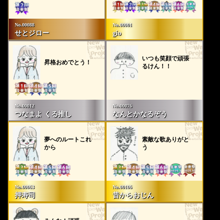
No.00088
No.00001
せとジロー
gio
いつも笑顔で頑張
昇格おめでとう！
るけん！！
No.00012
No.00076
つなまよ くる推し
なんとかなるぞう
夢へのルートこれ
素敵な歌ありがと
から
う
No.00063
No.00106
押寿司
昔からおじん