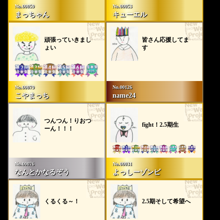
No.00059
No.00053
りの方にご配慮いただけますよう、皆様ひとりひとりのご
まっちゃん
キューエル
理解とご協力を何卒宜しくお願い申し上げます。
頑張っていきまし
皆さん応援してま
ょい
す
No.00079
No.00126
こやまっち
name24
つんつん！りおつ
fight！2.5期生
ーん！！！
No.00076
No.00031
なんとかなるぞう
よっしーゾンビ
くるくる～！
2.5期そして希望へ