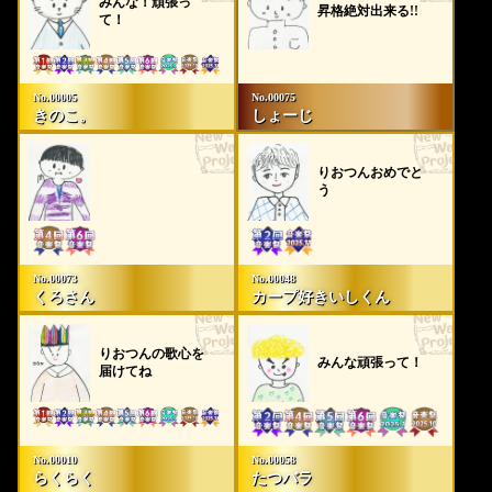
みんな！頑張っ
昇格絶対出来る!!
て！
No.00005
No.00075
きのこ。
しょーじ
りおつんおめでと
う
No.00073
No.00048
くろさん
カープ好きいしくん
りおつんの歌心を
みんな頑張って！
届けてね
No.00010
No.00058
らくらく
たつバラ