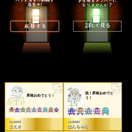
ダルなども、ご迷惑となりますのでおやめください。
ライブが中止に繋がる事故にも繋がりますので、安全な
服装、履物でのご来場をお願い致します。
●場内での場所取り（荷物やタオルを置くなど）・ 割込み・
交渉等、他のお客様のご迷惑になる行為は一切禁止させて
頂いております。
●飲酒をされた状態での観覧、または会場内での飲酒に伴
い、他のお客様への迷惑となる行為等が発覚した場合、参
加をお断りする場合や、強制的に退場して頂く場合がござ
いますので、あらかじめご了承ください。
●お手荷物、貴重品は各自で管理をお願い致します。
会場内・外で発生した事故・盗難等は主催者・会場・出
演者は一切責任を負いません。
祝！昇格おめでと
昇格おめでとう！
怪我やトラブルの原因となりますので、キャリーケース
う！
などの大きなお荷物は近隣または駅のコインロッカーな
どにお預けいただき、床や通路などに手荷物を置かない
ようにしてください。会場でお預かりもお断りします。
No.00018
No.00084
●公演の演出を妨げる行為や、お客様考案のサプライズ企画
まえき
はんちゃん