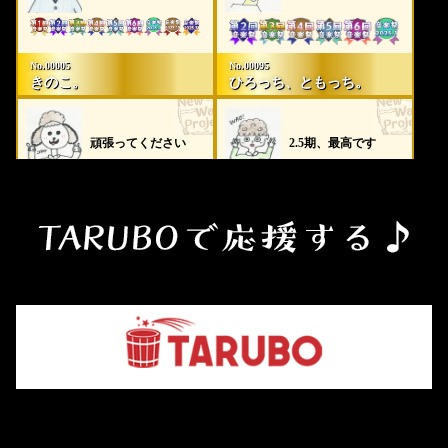
No.00005
No.00095
きのこ。
ひろっち、ともっち。
頑張ってください
2.5期、最高です
No.00044
No.00084
りゅうじ
はんちゃん
あずみんりおつん
くるくるのあぴお
応援してます！
めでとう
No.00087
No.00042
でしおにちょうめ
しみこう