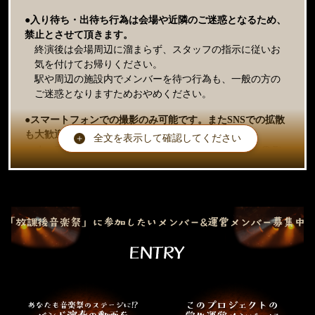
●入り待ち・出待ち行為は会場や近隣のご迷惑となるため、
禁止とさせて頂きます。
終演後は会場周辺に溜まらず、スタッフの指示に従いお
気を付けてお帰りください。
駅や周辺の施設内でメンバーを待つ行為も、一般の方の
ご迷惑となりますためおやめください。
●スマートフォンでの撮影のみ可能です。またSNSでの拡散
も大歓迎ですが、
全文を表示して確認してください
オープンな場所でのイベントのため、他のお客様へのご
迷惑とならないよう、ご注意ください。
●会場内での脚立や台等を使用してのご観覧は、他のお客様
のご迷惑となりますのでお控えください。
●お客様の怪我やトラブルの原因にもなりますので、安全な
服装や履物でご来場ください。
スタンディング会場の場合、ヒール、厚底、インソール
の靴は他のお客様の足を踏んでしまい大きな怪我となる
可能性が高く、大変危険ですのでおやめください。
また、踏まれて怪我になる可能性のある露出の多いサン