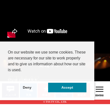
最初からずっと一
くるさん、頑張っ
推し
て！
No.00082
No.00174
なべっち
hideaki
りおつんぶち可愛
大舞台の前哨戦
いよ
On our website we use some cookies. These
are necessary for our site to work properly
and to give us information about how our site
No.00048
No.00013
is used.
カープ好きいしくん
ぽろん
これからが楽しみ
Deny
Accept
応援しとるよ〜❣️
です
© TSS-TV CO., LTD.
No.00058
No.00002