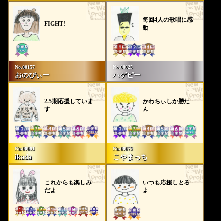
毎回4人の歌唱に感
FIGHT!
動
No.00157
No.00025
おのぴぃー
ハゲピー
2.5期応援していま
かわちぃしか勝た
す
ん
No.00081
No.00079
ikada
こやまっち
これからも楽しみ
いつも応援しとる
だよ
よ