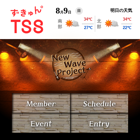
8
9
明日の天気
日
月
日