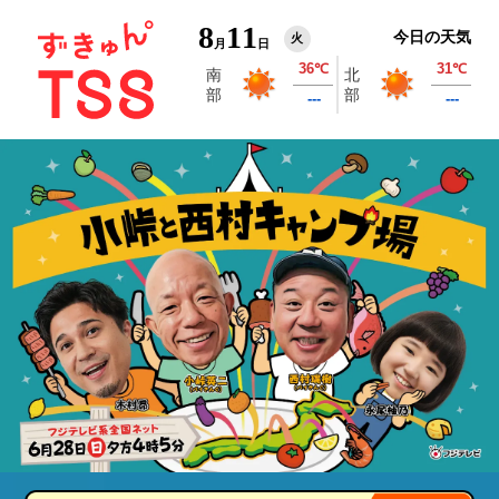
8
11
今日の天気
火
月
日