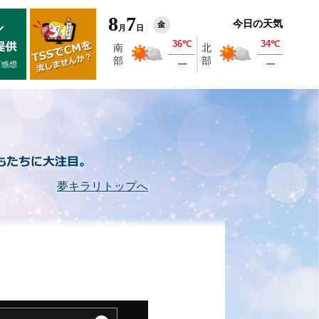
8
7
今日の天気
金
月
日
夢キラリトップへ