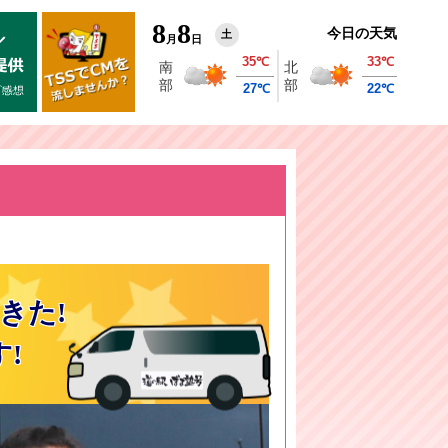
8
8
今日の天気
土
月
日
きた!
!