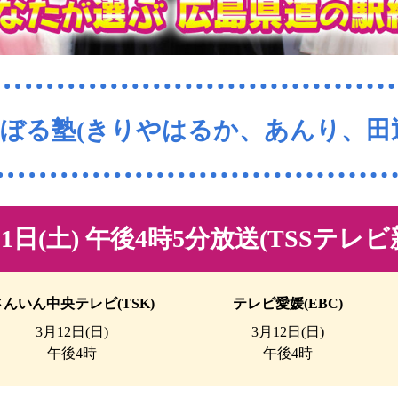
ぼる塾(きりやはるか、あんり、田
11日(土) 午後4時5分放送
(TSSテレビ
さんいん中央テレビ(TSK)
テレビ愛媛(EBC)
3月12日(日)
3月12日(日)
午後4時
午後4時