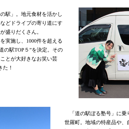
道の駅」。地元食材を活かし
トなどドライブの寄り道にす
ろが盛りだくさん。
実施し、1000件を超える
道の駅TOP５”を決定。その
ることが大好きなお笑い芸
きた！
「道の駅ぼる塾号」に乗
世羅町。地域の特産品や、