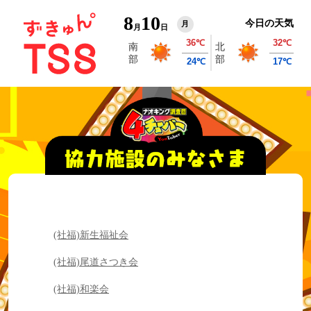
8
10
今日の天気
月
月
日
(社福)新生福祉会
(社福)尾道さつき会
(社福)和楽会