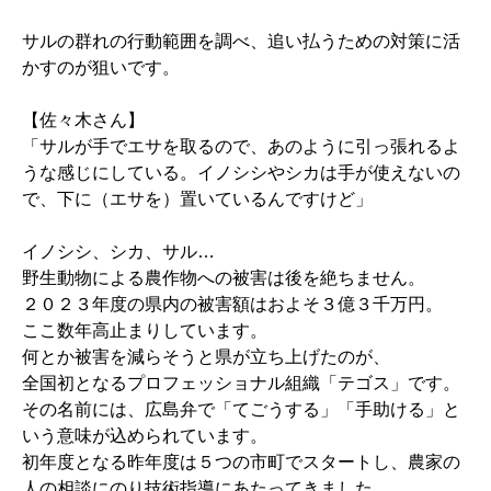
サルの群れの行動範囲を調べ、追い払うための対策に活
かすのが狙いです。
【佐々木さん】
「サルが手でエサを取るので、あのように引っ張れるよ
うな感じにしている。イノシシやシカは手が使えないの
で、下に（エサを）置いているんですけど」
イノシシ、シカ、サル…
野生動物による農作物への被害は後を絶ちません。
２０２３年度の県内の被害額はおよそ３億３千万円。
ここ数年高止まりしています。
何とか被害を減らそうと県が立ち上げたのが、
全国初となるプロフェッショナル組織「テゴス」です。
その名前には、広島弁で「てごうする」「手助ける」と
いう意味が込められています。
初年度となる昨年度は５つの市町でスタートし、農家の
人の相談にのり技術指導にあたってきました。