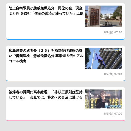
陸上自衛隊員が懲戒免職処分 同僚の金、現金
２万円 を盗む「借金の返済が滞っていた」広島
8/7(金)
07:30
広島県警の巡査長（２５）を酒気帯び運転の疑
いで書類送検、懲戒免職処分 基準値５倍のアル
コール検出
8/7(金)
07:15
被爆者の質問に高市総理 「非核三原則は堅持
している」 会見では、将来への言及は避ける
8/7(金)
07:00