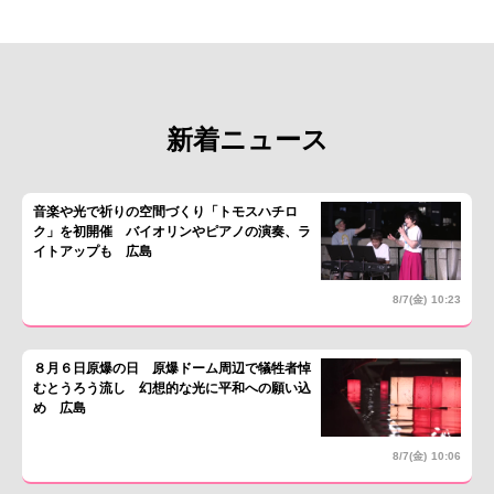
新着ニュース
音楽や光で祈りの空間づくり「トモスハチロ
ク」を初開催 バイオリンやピアノの演奏、ラ
イトアップも 広島
8/7(金)
10:23
８月６日原爆の日 原爆ドーム周辺で犠牲者悼
むとうろう流し 幻想的な光に平和への願い込
め 広島
8/7(金)
10:06