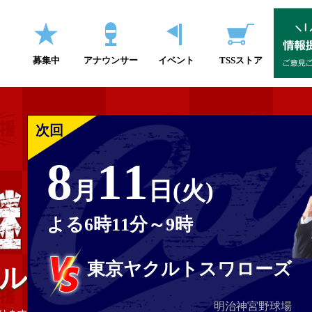
募集中
アナウンサー
イベント
TSSストア
次回
8
11
月
日(火)
よる6時11分～9時
東京ヤクルト
スワローズ
ル
明治神宮野球場