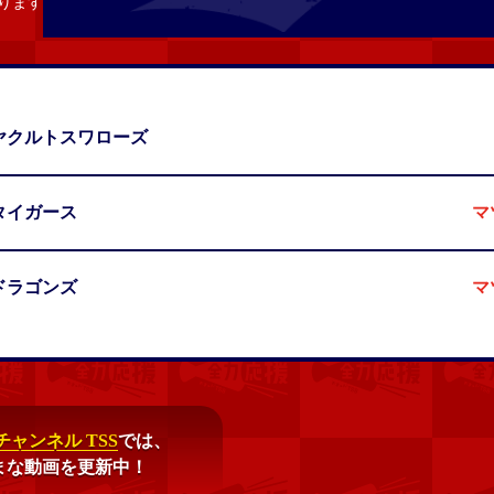
ります
ヤクルトスワローズ
タイガース
マ
ドラゴンズ
マ
ャンネル TSS
では、
まな動画を更新中！