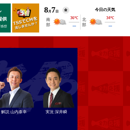
8
7
今日の天気
金
月
日
解説:
山内泰幸
実況:
深井瞬