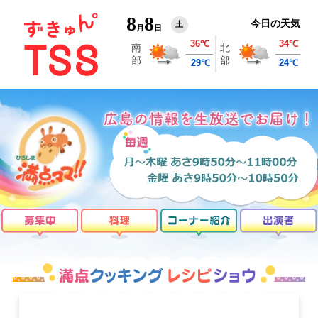
8
8
今日の天気
土
月
日