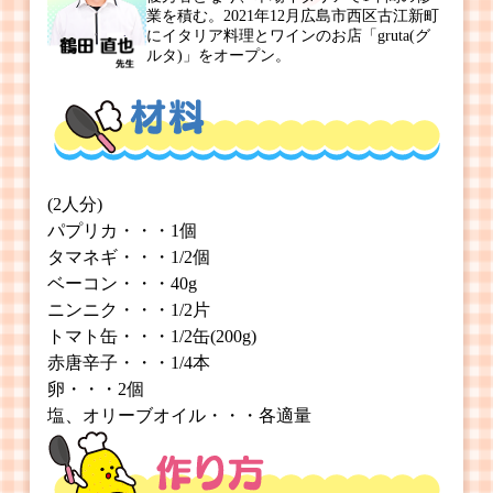
業を積む。2021年12月広島市西区古江新町
にイタリア料理とワインのお店「gruta(グ
ルタ)」をオープン。
(2人分)
パプリカ・・・1個
タマネギ・・・1/2個
ベーコン・・・40g
ニンニク・・・1/2片
トマト缶・・・1/2缶(200g)
赤唐辛子・・・1/4本
卵・・・2個
塩、オリーブオイル・・・各適量