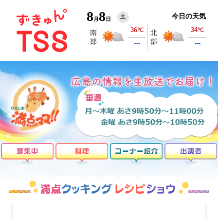
8
8
今日の天気
土
月
日