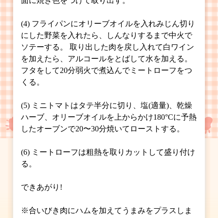
面に焼き色をつけて取り出す。
(4) フライパンにオリーブオイルを入れみじん切り
にした野菜を入れたら、しんなりするまで中火で
ソテーする。 取り出した肉を戻し入れて白ワイン
を加えたら、アルコールをとばして水を加える。
フタをして20分弱火で煮込んでミートローフをつ
くる。
(5) ミニトマトはタテ半分に切り、塩(適量)、乾燥
ハーブ、オリーブオイルを上からかけ180°Cに予熱
したオーブンで20〜30分焼いてローストする。
(6) ミートローフは粗熱を取りカットして盛り付け
る。
できあがり!
※合いびき肉にハムを加えてうまみをプラスしま