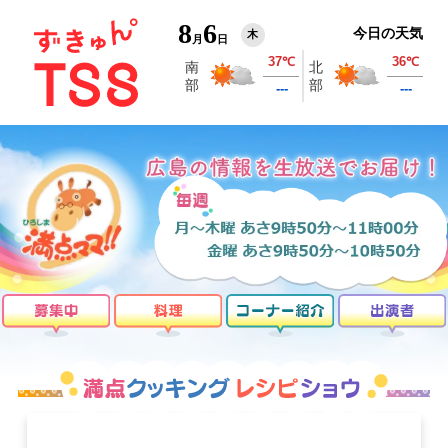
8
6
今日の天気
木
月
日