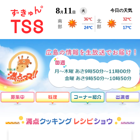
8
11
今日の天気
火
月
日