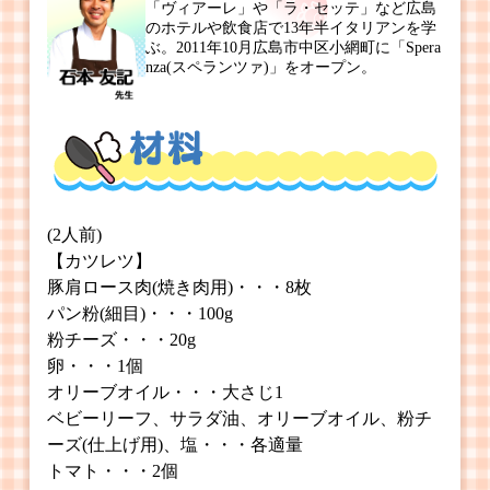
「ヴィアーレ」や「ラ・セッテ」など広島
のホテルや飲食店で13年半イタリアンを学
ぶ。2011年10月広島市中区小網町に「Spera
nza(スペランツァ)」をオープン。
(2人前)
【カツレツ】
豚肩ロース肉(焼き肉用)・・・8枚
パン粉(細目)・・・100g
粉チーズ・・・20g
卵・・・1個
オリーブオイル・・・大さじ1
ベビーリーフ、サラダ油、オリーブオイル、粉チ
ーズ(仕上げ用)、塩・・・各適量
トマト・・・2個