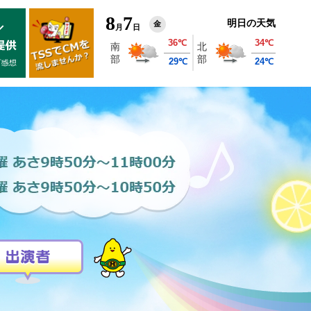
8
7
明日の天気
金
月
日