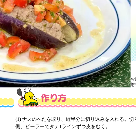
お
惣
(1) ナスのへたを取り、縦半分に切り込みを入れる。切
側、ピーラーでタテ1ラインずつ皮をむく。