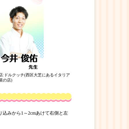
店:ドルクッチ(西区大芝にあるイタリア
菜の店)
り込みから1～2cmあけて右側と左