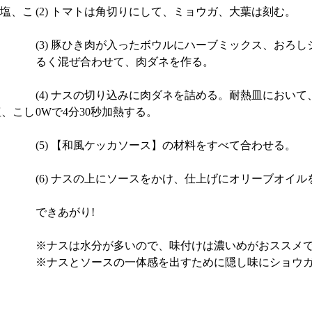
塩、こ
(2) トマトは角切りにして、ミョウガ、大葉は刻む。
(3) 豚ひき肉が入ったボウルにハーブミックス、おろ
るく混ぜ合わせて、肉ダネを作る。
(4) ナスの切り込みに肉ダネを詰める。耐熱皿において
塩、こし
0Wで4分30秒加熱する。
(5) 【和風ケッカソース】の材料をすべて合わせる。
(6) ナスの上にソースをかけ、仕上げにオリーブオイル
できあがり!
※ナスは水分が多いので、味付けは濃いめがおススメで
※ナスとソースの一体感を出すために隠し味にショウガ