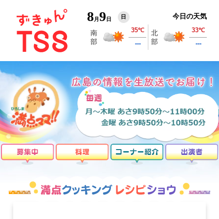
8
9
今日の天気
日
月
日