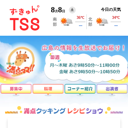
8
8
今日の天気
土
月
日