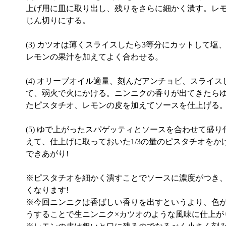
上げ用に皿に取り出し、残りをさらに細かく潰す。レ
じん切りにする。
(3) カツオは薄くスライスしたら3等分にカットして塩
レモンの果汁を加えてよく合わせる。
(4) オリーブオイル適量、刻んだアンチョビ、スライ
て、弱火で火にかける。ニンニクの香りが出てきたらゆ
たピスタチオ、レモンの皮を加えてソースを仕上げる
(5) ゆで上がったスパゲッティとソースを合わせて盛
えて、仕上げに取っておいた1/3の量のピスタチオをか
できあがり!
※ピスタチオを細かく潰すことでソースに濃度がつき
くなります!
※今回ニンニクは香ばしい香りを出すというより、色が
うすることで生ニンニク×カツオのような風味に仕上が