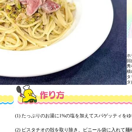
ホ
回
秀
積
タ
タ
(1) たっぷりのお湯に1%の塩を加えてスパゲッティを
(2) ピスタチオの殻を取り除き、ビニール袋に入れて麺