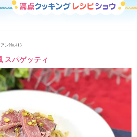
リアン
No.413
風 スパゲッティ