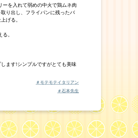
マリーを入れて弱めの中火で鶏ムネ肉
を取り出し、フライパンに残ったバ
仕上げる。
える。
します!シンプルですがとても美味
＃モテモテイタリアン
＃石本先生