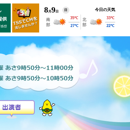
8
9
今日の天気
日
月
日