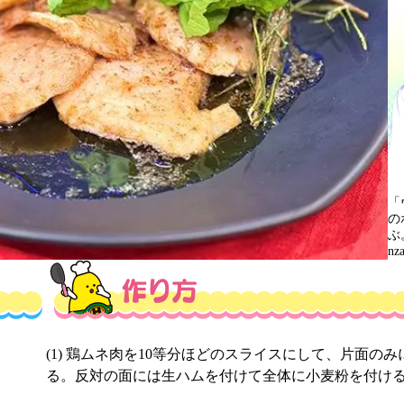
「
の
ぶ
n
(1) 鶏ムネ肉を10等分ほどのスライスにして、片面の
る。反対の面には生ハムを付けて全体に小麦粉を付け