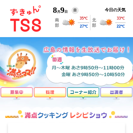
8
9
今日の天気
日
月
日