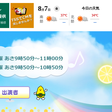
8
7
今日の天気
金
月
日