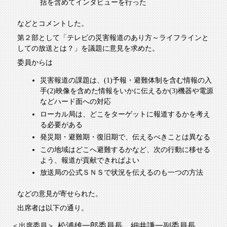
括を含めてインタビューを行った
などとコメントした。
第２部として「テレビの災害報道のあり方～ライフラインと
しての放送とは？」を議題に意見を求めた。
委員からは
災害報道の課題は、(1)予報・避難体制を含む情報の入
手(2)映像を含めた情報をいかに伝えるか(3)機器や電源
などハード面への対応
ローカル局は、どこをターゲットに報道するかを考え
る必要がある
発災期・避難期・復旧期で、伝えるべきことは異なる
この地域はどこへ避難するかなど、次の行動に移せる
よう、報道が貢献できればよい
放送局の公式ＳＮＳで状況を伝えるのも一つの方法
などの意見が寄せられた。
出席者は以下の通り。
松浦雄一郎委員長、細井謙一副委員長、
＜出席委員＞