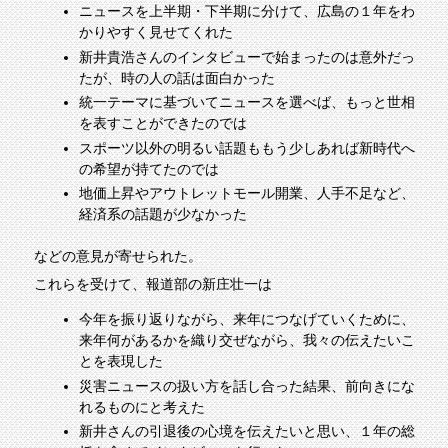
ニュースを上半期・下半期に分けて、広島の１年をわ
かりやすく見せてくれた
新井貴浩さんのインタビューで始まったのは意外だっ
たが、時の人の話は面白かった
統一テーマに基づいてニュースを選べば、もっと世相
を表すことができたのでは
スポーツ以外の明るい話題ももう少しあれば新時代へ
の希望が持てたのでは
地価上昇やアウトレットモール開業、人手不足など、
経済系の話題が少なかった
などの意見が寄せられた。
これらを受けて、報道部の新庄壮一は
今年を振り返りながら、来年につなげていくために、
来年何があるかを織り交ぜながら、我々の伝えたいこ
とを表現した
災害ニュースの扱い方を話し合った結果、前向きにな
れるものにと考えた
新井さんの引退後の心境を伝えたいと思い、１年の総