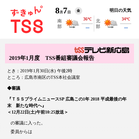
8
7
明日の天気
金
月
日
2019年1月度 TSS番組審議会報告
とき：2019年1月30日(水) 午後2時
ところ：広島市南区のTSS本社会議室
審議
『ＴＳＳプライムニュースSP 広島この1年 2018 平成最後の年
末 新たな時代へ』
＜12月22日(土)午前10:25放送＞
の審議に入った。
委員からは