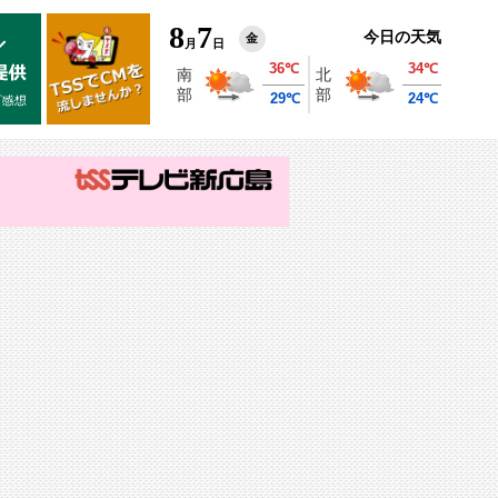
8
7
今日の天気
金
月
日