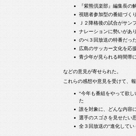
『紫熊倶楽部』編集長の
視聴者参加型の番組づく
Ｊ２降格後の試合がサン
ナレーションに勢いがあ
のべ３回放送の特番だっ
広島のサッカー文化を応
青少年が見られる時間帯
などの意見が寄せられた。
これらの感想や意見を受けて、報
“今年も番組をやって欲し
た
誰を対象に、どんな内容
選手のスゴさを見せたい思
全３回放送の“進化してい