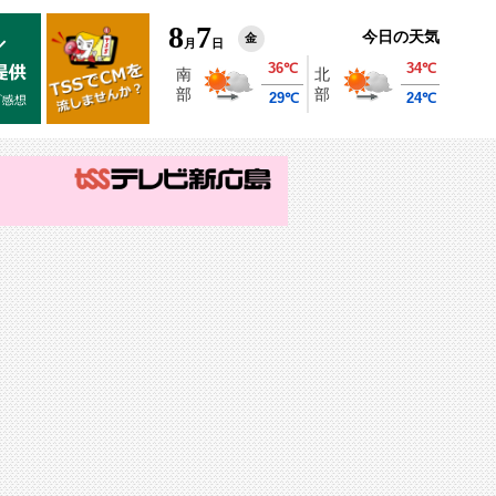
8
7
今日の天気
金
月
日