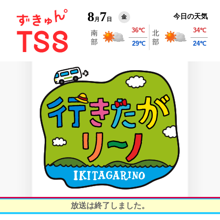
8
7
今日の天気
金
月
日
放送は終了しました。