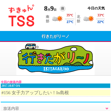
8
9
今日の天気
日
月
日
行きたがリーノ
今回の放送内容
2017.10.07 OA
#156 女子力アップしたい！In島根
放送内容