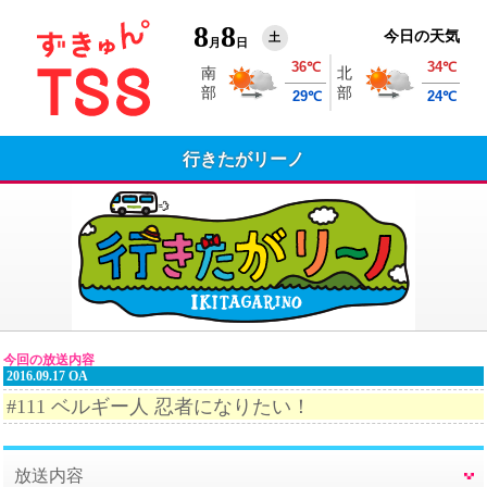
8
8
今日の天気
土
月
日
行きたがリーノ
今回の放送内容
2016.09.17 OA
#111 ベルギー人 忍者になりたい！
放送内容